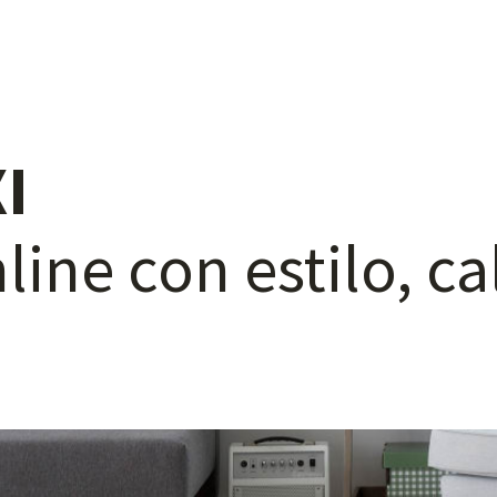
I
line
con
estilo,
ca