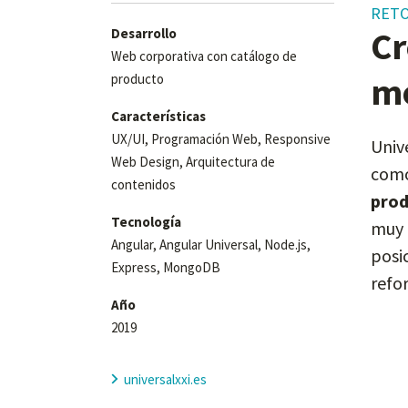
RET
Cr
Desarrollo
Web corporativa con catálogo de
m
producto
Características
UX/UI, Programación Web, Responsive
Univ
Web Design, Arquitectura de
com
contenidos
pro
Tecnología
muy 
Angular, Angular Universal, Node.js,
posi
Express, MongoDB
refo
Año
2019
universalxxi.es