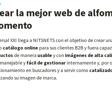
O
ear la mejor web de alfo
omento
ersal XXI llega a NITSNETS con el objetivo de crear un
o
catálogo online
para sus clientes B2B y fuera capa
ductos
de manera
usable
y con
imágenes de alta cal
manejable y
fácil de gestionar
internamente y, por o
cionamiento en buscadores y a servir como
catalizad
rzando su imagen de marca.