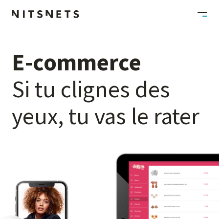
E-commerce
Si
tu
clignes
des
yeux,
tu
vas
le
rater